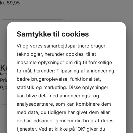
kr. 59,95
Samtykke til cookies
Vi og vores samarbejdspartnere bruger
teknologier, herunder cookies, til at
indsamle oplysninger om dig til forskellige
Keramikskål, forhøjet
formål, herunder: Tilpasning af annoncering,
Katteskåle m.m.
-
Keramikskål
bedre brugeroplevelse, funktionalitet,
Pris:
statistik og marketing. Disse oplysninger
0,15 l kr. 99,95
kan blive delt med annoncerings- og
analysepartnere, som kan kombinere dem
med data, du tidligere har givet dem eller
de har indsamlet gennem din brug af deres
tjenester. Ved at klikke på 'OK' giver du