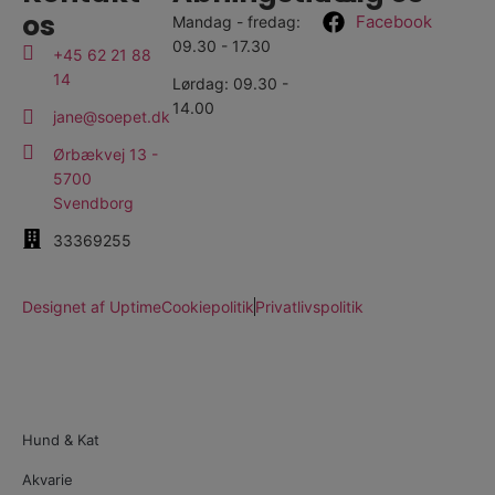
os
Facebook
Mandag - fredag:
09.30 - 17.30
+45 62 21 88
14
Lørdag: 09.30 -
14.00
jane@soepet.dk
Ørbækvej 13 -
5700
Svendborg
33369255
Designet af Uptime
Cookiepolitik
Privatlivspolitik
Hund & Kat
Akvarie