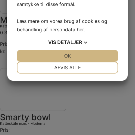
samtykke til disse formål.
Mimi keramikskål
Læs mere om vores brug af cookies og
Katteskåle m.m.
-
Keramikskål
behandling af persondata
her
.
0.3 l/ø 12 cm
VIS
DETALJER
Pris:
kr. 59,95
JA
NEJ
OK
JA
NEJ
NØDVENDIGE
PRÆFERENCER
AFVIS ALLE
JA
NEJ
JA
NEJ
MARKETING
STATISTIK
Smarty bowl
Katteskåle m.m.
-
Moderna
Pris: